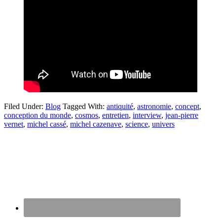
Filed Under:
Blog
Tagged With:
antiquité
,
astronomie
,
concept
,
conception du monde
,
cosmos
,
entretien
,
interview
,
jean-pierre
vernet
,
michel cassé
,
michel cazenave
,
science
,
univers