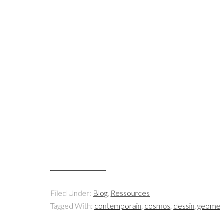
Filed Under:
Blog
,
Ressources
Tagged With:
contemporain
,
cosmos
,
dessin
,
geome