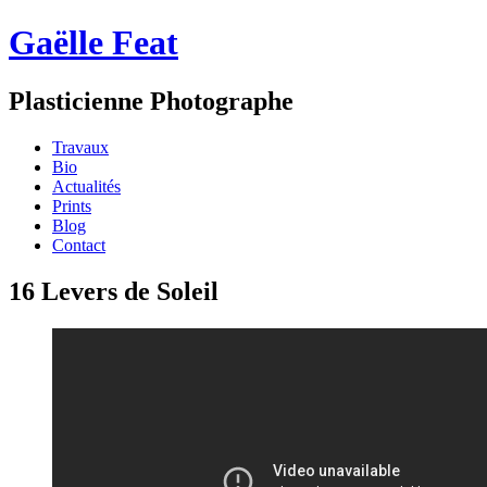
Gaëlle Feat
Plasticienne Photographe
Travaux
Bio
Actualités
Prints
Blog
Contact
16 Levers de Soleil